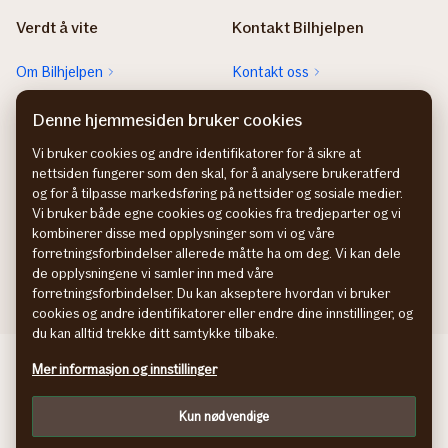
Verdt å vite
Kontakt Bilhjelpen
Om Bilhjelpen
Kontakt oss
Sjekk neste EU-kontroll
Rett feil fra FINN-annonsen
Denne hjemmesiden bruker cookies
Sjekk heftelser
Vi bruker cookies og andre identifikatorer for å sikre at
nettsiden fungerer som den skal, for å analysere brukeratferd
Hvem eier bilen?
og for å tilpasse markedsføring på nettsider og sosiale medier.
Vi bruker både egne cookies og cookies fra tredjeparter og vi
kombinerer disse med opplysninger som vi og våre
forretningsforbindelser allerede måtte ha om deg. Vi kan dele
de opplysningene vi samler inn med våre
forretningsforbindelser. Du kan akseptere hvordan vi bruker
cookies og andre identifikatorer eller endre dine innstillinger, og
du kan alltid trekke ditt samtykke tilbake.
Behandling av personopplysninger
Mer informasjon og innstillinger
Cookies
Kun nødvendige