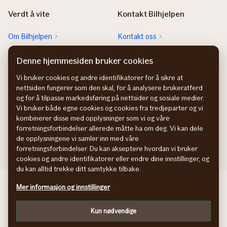
Verdt å vite
Kontakt Bilhjelpen
Om Bilhjelpen
Kontakt oss
Sjekk neste EU-kontroll
Rett feil fra FINN-annonsen
Denne hjemmesiden bruker cookies
Sjekk heftelser
Vi bruker cookies og andre identifikatorer for å sikre at
nettsiden fungerer som den skal, for å analysere brukeratferd
Hvem eier bilen?
og for å tilpasse markedsføring på nettsider og sosiale medier.
Vi bruker både egne cookies og cookies fra tredjeparter og vi
kombinerer disse med opplysninger som vi og våre
forretningsforbindelser allerede måtte ha om deg. Vi kan dele
de opplysningene vi samler inn med våre
forretningsforbindelser. Du kan akseptere hvordan vi bruker
cookies og andre identifikatorer eller endre dine innstillinger, og
du kan alltid trekke ditt samtykke tilbake.
Behandling av personopplysninger
Mer informasjon og innstillinger
Cookies
Kun nødvendige