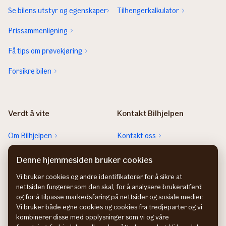
Se bilens utstyr og egenskaper
Tilhengerkalkulator
Prissammenligning
Få tips om prøvekjøring
Forsikre bilen
Verdt å vite
Kontakt Bilhjelpen
Om Bilhjelpen
Kontakt oss
Sjekk neste EU-kontroll
Rett feil fra FINN-annonsen
Denne hjemmesiden bruker cookies
Sjekk heftelser
Vi bruker cookies og andre identifikatorer for å sikre at
nettsiden fungerer som den skal, for å analysere brukeratferd
Hvem eier bilen?
og for å tilpasse markedsføring på nettsider og sosiale medier.
Vi bruker både egne cookies og cookies fra tredjeparter og vi
kombinerer disse med opplysninger som vi og våre