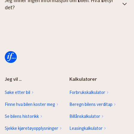
Jeg finner ingen informasjon om bilen. Hva betyr
det?
Forsiden
Jeg vil ...
Kalkulatorer
Søke etter bil
Forbrukskalkulator
Finne hva bilen koster meg
Beregn bilens verditap
Se bilens historikk
Billånskalkulator
Sjekke kjøretøyopplysninger
Leasingkalkulator