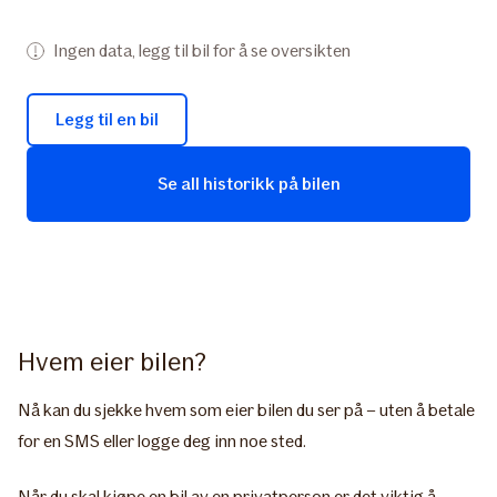
Ingen data, legg til bil for å se oversikten
Legg til en bil
Se all historikk på bilen
Hvem eier bilen?
Nå kan du sjekke hvem som eier bilen du ser på – uten å betale
for en SMS eller logge deg inn noe sted.
Når du skal kjøpe en bil av en privatperson er det viktig å