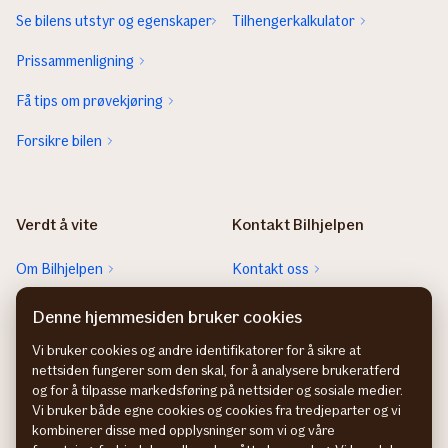
Se bilens utstyr og egenskaper
Tilhengerkalkulator
Prissammenligning
Få tips om prøvekjøring
Forsikre bilen
Verdt å vite
Kontakt Bilhjelpen
Om Bilhjelpen
Kontakt oss
Sjekk neste EU-kontroll
Rett feil fra FINN-annonsen
Denne hjemmesiden bruker cookies
Sjekk heftelser
Vi bruker cookies og andre identifikatorer for å sikre at
nettsiden fungerer som den skal, for å analysere brukeratferd
Hvem eier bilen?
og for å tilpasse markedsføring på nettsider og sosiale medier.
Vi bruker både egne cookies og cookies fra tredjeparter og vi
kombinerer disse med opplysninger som vi og våre