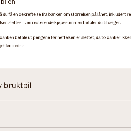
 bilen
 må du få en bekreftelse fra banken om størrelsen på lånet, inkludert
telsen slettes. Den resterende kjøpesummen betaler du til selger.
ke banken betale ut pengene før heftelsen er slettet, da to banker ikk
jelden innfris.
v bruktbil