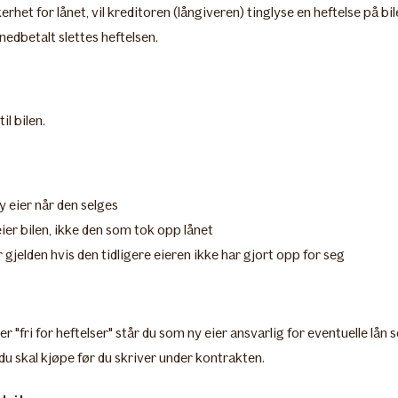
het for lånet, vil kreditoren (långiveren) tinglyse en heftelse på bile
nedbetalt slettes heftelsen.
l bilen.
y eier når den selges
eier bilen, ikke den som tok opp lånet
or gjelden hvis den tidligere eieren ikke har gjort opp for seg
er "fri for heftelser" står du som ny eier ansvarlig for eventuelle lån
 du skal kjøpe før du skriver under kontrakten.