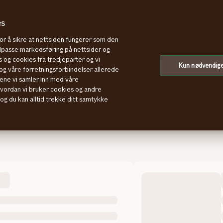
es
rer
Kjøretøyopplysninger
Prøvekjøre
for å sikre at nettsiden fungerer som den
tilpasse markedsføring på nettsider og
 og cookies fra tredjeparter og vi
Kun nødvendig
g våre forretningsforbindelser allerede
ene vi samler inn med våre
hvordan vi bruker cookies og andre
Heftelser på bruktbi
, og du kan alltid trekke ditt samtykke