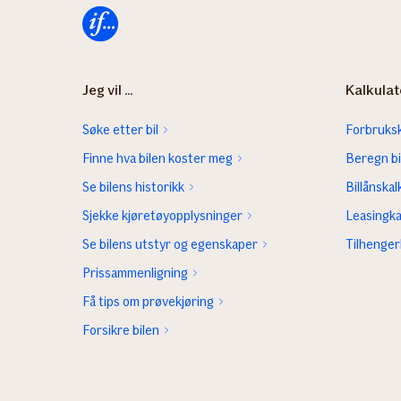
Forsiden
Jeg vil ...
Kalkulat
Søke etter bil
Forbruksk
Finne hva bilen koster meg
Beregn bi
Se bilens historikk
Billånskal
Sjekke kjøretøyopplysninger
Leasingka
Se bilens utstyr og egenskaper
Tilhenger
Prissammenligning
Få tips om prøvekjøring
Forsikre bilen