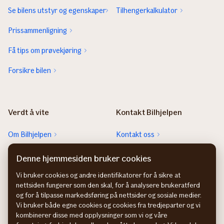
Se bilens utstyr og egenskaper
Tilhengerkalkulator
Prissammenligning
Få tips om prøvekjøring
Forsikre bilen
Verdt å vite
Kontakt Bilhjelpen
Om Bilhjelpen
Kontakt oss
Sjekk neste EU-kontroll
Rett feil fra FINN-annonsen
Denne hjemmesiden bruker cookies
Sjekk heftelser
Vi bruker cookies og andre identifikatorer for å sikre at
nettsiden fungerer som den skal, for å analysere brukeratferd
Hvem eier bilen?
og for å tilpasse markedsføring på nettsider og sosiale medier.
Vi bruker både egne cookies og cookies fra tredjeparter og vi
kombinerer disse med opplysninger som vi og våre