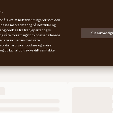
es
rer
Kjøretøyopplysninger
Prøvekjøre
for å sikre at nettsiden fungerer som den
tilpasse markedsføring på nettsider og
 og cookies fra tredjeparter og vi
Kun nødvendig
g våre forretningsforbindelser allerede
ene vi samler inn med våre
hvordan vi bruker cookies og andre
Heftelser på bruktbi
, og du kan alltid trekke ditt samtykke