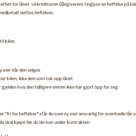
het for lånet, vil kreditoren (långiveren) tinglyse en heftelse på bile
nedbetalt slettes heftelsen.
l bilen.
y eier når den selges
eier bilen, ikke den som tok opp lånet
or gjelden hvis den tidligere eieren ikke har gjort opp for seg
er "fri for heftelser" står du som ny eier ansvarlig for eventuelle lån
 du skal kjøpe før du skriver under kontrakten.