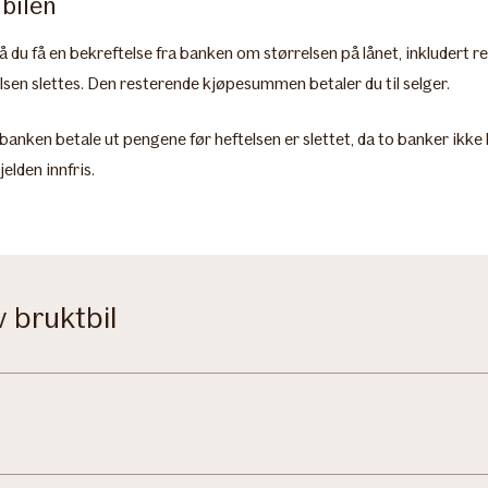
 bilen
 må du få en bekreftelse fra banken om størrelsen på lånet, inkludert
telsen slettes. Den resterende kjøpesummen betaler du til selger.
ke banken betale ut pengene før heftelsen er slettet, da to banker ikk
jelden innfris.
v bruktbil