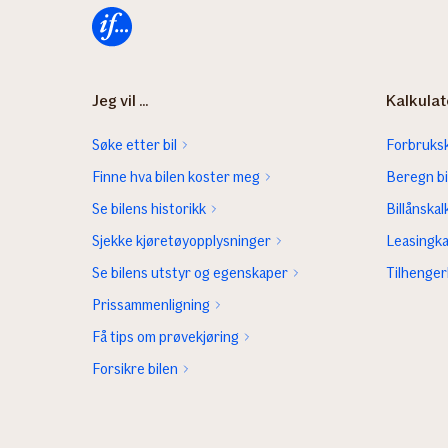
Forsiden
Jeg vil ...
Kalkulat
Søke etter bil
Forbruksk
Finne hva bilen koster meg
Beregn bi
Se bilens historikk
Billånskal
Sjekke kjøretøyopplysninger
Leasingka
Se bilens utstyr og egenskaper
Tilhenger
Prissammenligning
Få tips om prøvekjøring
Forsikre bilen