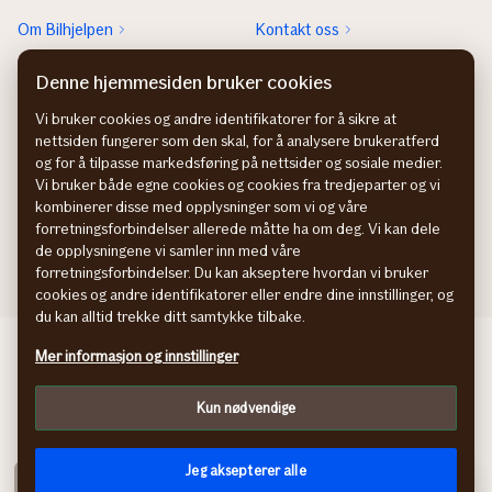
Om Bilhjelpen
Kontakt oss
Sjekk neste EU-kontroll
Rett feil fra FINN-annonsen
Denne hjemmesiden bruker cookies
Sjekk heftelser
Vi bruker cookies og andre identifikatorer for å sikre at
nettsiden fungerer som den skal, for å analysere brukeratferd
Hvem eier bilen?
og for å tilpasse markedsføring på nettsider og sosiale medier.
Vi bruker både egne cookies og cookies fra tredjeparter og vi
kombinerer disse med opplysninger som vi og våre
forretningsforbindelser allerede måtte ha om deg. Vi kan dele
de opplysningene vi samler inn med våre
forretningsforbindelser. Du kan akseptere hvordan vi bruker
cookies og andre identifikatorer eller endre dine innstillinger, og
du kan alltid trekke ditt samtykke tilbake.
Behandling av personopplysninger
Mer informasjon og innstillinger
Cookies
Kun nødvendige
Jeg aksepterer alle
Sjekk pris på forsikring