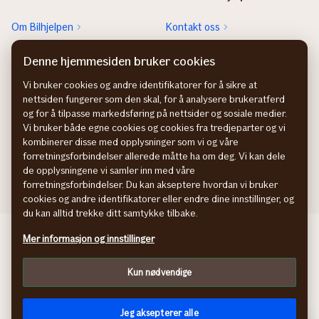
Om Bilhjelpen
Kontakt oss
Sjekk neste EU-kontroll
Rett feil fra FINN-annonsen
Denne hjemmesiden bruker cookies
Sjekk heftelser
Vi bruker cookies og andre identifikatorer for å sikre at
nettsiden fungerer som den skal, for å analysere brukeratferd
Hvem eier bilen?
og for å tilpasse markedsføring på nettsider og sosiale medier.
Vi bruker både egne cookies og cookies fra tredjeparter og vi
kombinerer disse med opplysninger som vi og våre
forretningsforbindelser allerede måtte ha om deg. Vi kan dele
de opplysningene vi samler inn med våre
forretningsforbindelser. Du kan akseptere hvordan vi bruker
cookies og andre identifikatorer eller endre dine innstillinger, og
du kan alltid trekke ditt samtykke tilbake.
Behandling av personopplysninger
Mer informasjon og innstillinger
Cookies
Kun nødvendige
Jeg aksepterer alle