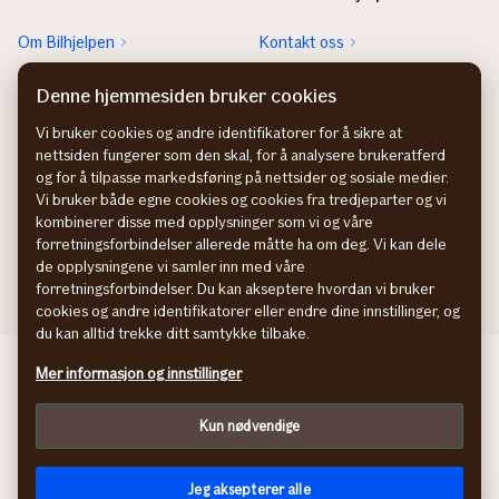
Om Bilhjelpen
Kontakt oss
Sjekk neste EU-kontroll
Rett feil fra FINN-annonsen
Denne hjemmesiden bruker cookies
Sjekk heftelser
Vi bruker cookies og andre identifikatorer for å sikre at
nettsiden fungerer som den skal, for å analysere brukeratferd
Hvem eier bilen?
og for å tilpasse markedsføring på nettsider og sosiale medier.
Vi bruker både egne cookies og cookies fra tredjeparter og vi
kombinerer disse med opplysninger som vi og våre
forretningsforbindelser allerede måtte ha om deg. Vi kan dele
de opplysningene vi samler inn med våre
forretningsforbindelser. Du kan akseptere hvordan vi bruker
cookies og andre identifikatorer eller endre dine innstillinger, og
du kan alltid trekke ditt samtykke tilbake.
Behandling av personopplysninger
Mer informasjon og innstillinger
Cookies
Kun nødvendige
Jeg aksepterer alle