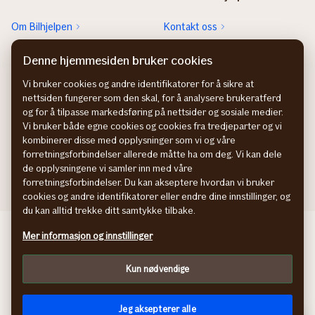
Om Bilhjelpen
Kontakt oss
Sjekk neste EU-kontroll
Rett feil fra FINN-annonsen
Denne hjemmesiden bruker cookies
Sjekk heftelser
Vi bruker cookies og andre identifikatorer for å sikre at
nettsiden fungerer som den skal, for å analysere brukeratferd
Hvem eier bilen?
og for å tilpasse markedsføring på nettsider og sosiale medier.
Vi bruker både egne cookies og cookies fra tredjeparter og vi
kombinerer disse med opplysninger som vi og våre
forretningsforbindelser allerede måtte ha om deg. Vi kan dele
de opplysningene vi samler inn med våre
forretningsforbindelser. Du kan akseptere hvordan vi bruker
cookies og andre identifikatorer eller endre dine innstillinger, og
du kan alltid trekke ditt samtykke tilbake.
Behandling av personopplysninger
Mer informasjon og innstillinger
Cookies
Kun nødvendige
Jeg aksepterer alle