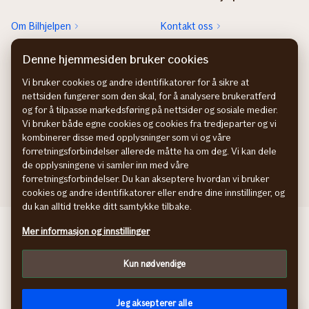
Om Bilhjelpen
Kontakt oss
Sjekk neste EU-kontroll
Rett feil fra FINN-annonsen
Denne hjemmesiden bruker cookies
Sjekk heftelser
Vi bruker cookies og andre identifikatorer for å sikre at
nettsiden fungerer som den skal, for å analysere brukeratferd
Hvem eier bilen?
og for å tilpasse markedsføring på nettsider og sosiale medier.
Vi bruker både egne cookies og cookies fra tredjeparter og vi
kombinerer disse med opplysninger som vi og våre
forretningsforbindelser allerede måtte ha om deg. Vi kan dele
de opplysningene vi samler inn med våre
forretningsforbindelser. Du kan akseptere hvordan vi bruker
cookies og andre identifikatorer eller endre dine innstillinger, og
du kan alltid trekke ditt samtykke tilbake.
Behandling av personopplysninger
Mer informasjon og innstillinger
Cookies
Kun nødvendige
Jeg aksepterer alle