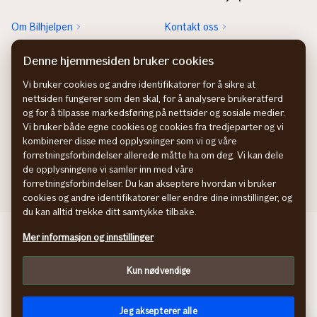
Om Bilhjelpen
Kontakt oss
Sjekk neste EU-kontroll
Rett feil fra FINN-annonsen
Denne hjemmesiden bruker cookies
Sjekk heftelser
Vi bruker cookies og andre identifikatorer for å sikre at
nettsiden fungerer som den skal, for å analysere brukeratferd
Hvem eier bilen?
og for å tilpasse markedsføring på nettsider og sosiale medier.
Vi bruker både egne cookies og cookies fra tredjeparter og vi
kombinerer disse med opplysninger som vi og våre
forretningsforbindelser allerede måtte ha om deg. Vi kan dele
de opplysningene vi samler inn med våre
forretningsforbindelser. Du kan akseptere hvordan vi bruker
cookies og andre identifikatorer eller endre dine innstillinger, og
du kan alltid trekke ditt samtykke tilbake.
Behandling av personopplysninger
Mer informasjon og innstillinger
Cookies
Kun nødvendige
Jeg aksepterer alle