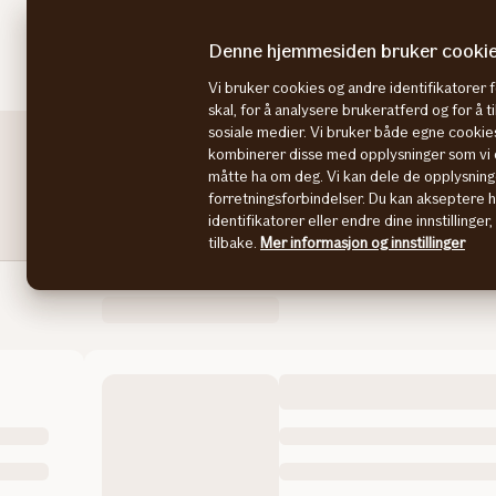
Denne hjemmesiden bruker cooki
Bilhjelpen
Søk og velg bil
Bilkalkulato
Forsiden
Vi bruker cookies og andre identifikatorer 
skal, for å analysere brukeratferd og for å 
sosiale medier. Vi bruker både egne cookies
kombinerer disse med opplysninger som vi o
måtte ha om deg. Vi kan dele de opplysning
forretningsforbindelser. Du kan akseptere 
identifikatorer eller endre dine innstillinger
Historikk
Biløkonomi
tilbake.
Mer informasjon og innstillinger