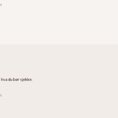
n
 hva du bør sjekke.
n