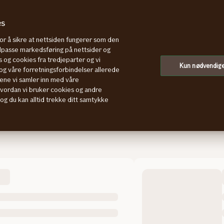
es
rer
Kjøretøyopplysninger
Prøvekjøre
for å sikre at nettsiden fungerer som den
tilpasse markedsføring på nettsider og
 og cookies fra tredjeparter og vi
Kun nødvendig
g våre forretningsforbindelser allerede
ene vi samler inn med våre
hvordan vi bruker cookies og andre
, og du kan alltid trekke ditt samtykke
Pris
Funksjoner