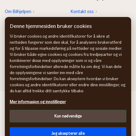
Om Bilhjelpen
Kontakt oss
Sjekk neste EU-kontroll
Rett feil fra FINN-annonsen
Denne hjemmesiden bruker cookies
Sjekk heftelser
Vi bruker cookies og andre identifikatorer for å sikre at
nettsiden fungerer som den skal, for å analysere brukeratferd
Hvem eier bilen?
og for å tilpasse markedsføring på nettsider og sosiale medier.
Vi bruker både egne cookies og cookies fra tredjeparter og vi
kombinerer disse med opplysninger som vi og våre
forretningsforbindelser allerede måtte ha om deg. Vi kan dele
de opplysningene vi samler inn med våre
forretningsforbindelser. Du kan akseptere hvordan vi bruker
cookies og andre identifikatorer eller endre dine innstillinger, og
du kan alltid trekke ditt samtykke tilbake.
Behandling av personopplysninger
Mer informasjon og innstillinger
Cookies
Kun nødvendige
Jeg aksepterer alle